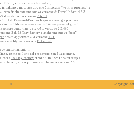
 modifiche, vi rimando al
ChangeLog
 in italiano e mi spiace dire che è ancora in “work in progress” :(
za, ecco finalmente una nuova versione di DirectUpdate:
4.6.3
 SAMInside con la versione
2.6.3.1
2.5.1.1
di PasswordsPro, per la quale avevo già promesso
ione a febbraio e invece verrà fatta nei prossimi giorni.
e sempre aggiornato e ora c'é la versione
2.3.468
 versione 3 di
PS Tray Factory
e anche una nuova “beta”
ger
é stato aggiornato alla versione
1.7h
tware e utility nella sezione
Extra Link
oce aggiornamento ...
aliano, anche se il sito del produttore non è aggiornato.
edicata a
PS Tray Factory
ci sono i link per i diversi setup e
le in italiano, che si può usare anche nella versione 2.5
∞
Copyright 2009