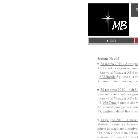
G
Info
Sezione Novità
28 marzo 2010 - Altro pi
Altri 2 veloci aggiornament
-
Password Manager XP
é co
-
SAMInside
é giunto alla v
Ancora novità in arrivo, ma 
28 febbraio 2010 - + di 8 m
Rieccomi con 2 veloci aggi
-
Password Manager XP
é in
- E
WebTemp
é giunto alla 
Altre novità, ma per ora non m
PS: aggiunti alcuni link di s
13 giugno 2009 - 4 mesi di
Mettete insieme la primavera
potete immaginare il motivo 
Ora però vi faccio un bel ria
- Beyond Compare
3.1
con t