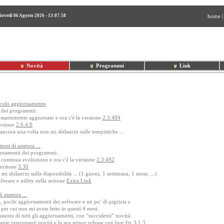
iovedì 06 Agosto 2026 - 13:07:58
home
Novità
Programmi
Link
ccolo aggiornamento
i dei programmi:
stantemente aggiornato e ora c'é la versione
2.3.494
ersione
2.6.4.0
ancora una volta non mi sbilancio sulle tempistiche ...
esi di assenza ...
ornamenti dei programmi:
 continua evoluzione e ora c'é la versione
2.3.492
versione
3.30
i sbilancio sulla disponibilità ... (1 giorni, 1 settimana, 1 mese, ...)
oftware e utility nella sezione
Extra Link
 assenza ...
, pochi aggiornamenti dei software e un po’ di pigrizia e
per cui non mi avete letto in questi 4 mesi.
ssunto di tutti gli aggiornamenti, con “succulenti” novità:
ante interessanti novità e la sua minor release con bug fix
3.1.3