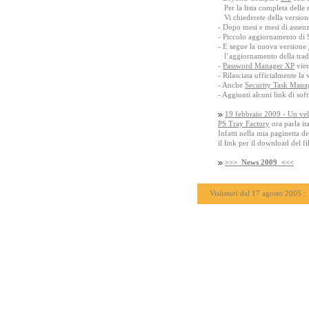
Per la lista completa delle
Vi chiederete della versione
- Dopo mesi e mesi di assen
- Piccolo aggiornamento di
- E segue la nuova versione
l’aggiornamento della traduz
-
Password Manager XP
vien
- Rilasciata ufficialmente la
- Anche
Security Task Mana
- Aggiunti alcuni link di sof
19 febbraio 2009 - Un vel
PS Tray Factory
ora parla it
Infatti nella mia paginetta d
il link per il download del fi
>>> News 2009 <<<
Visitatori dal 17 agosto 2005 :